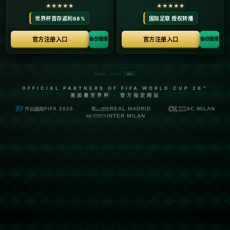
★★★★★
★★★★★
世界杯首存返利68%
国际足联 授权转播
官方注册入口
官方注册入口
备份链接
备份链接
直播平台 ：58261·me
访问
OFFICIAL PARTNERS OF FIFA WORLD CUP 26™
美加墨世界杯 · 官方指定网站
FIFA 2026
REAL MADRID
AC MILAN
INTER MILAN